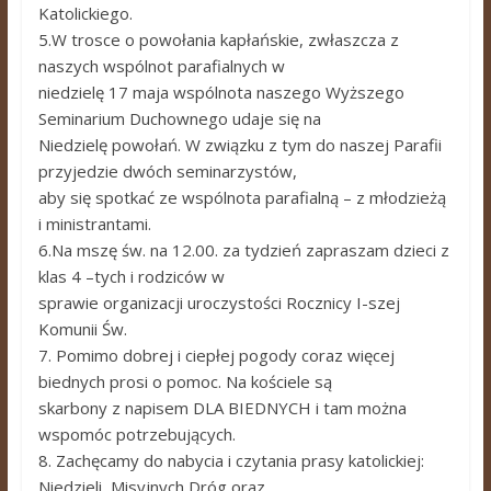
Katolickiego.
5.W trosce o powołania kapłańskie, zwłaszcza z
naszych wspólnot parafialnych w
niedzielę 17 maja wspólnota naszego Wyższego
Seminarium Duchownego udaje się na
Niedzielę powołań. W związku z tym do naszej Parafii
przyjedzie dwóch seminarzystów,
aby się spotkać ze wspólnota parafialną – z młodzieżą
i ministrantami.
6.Na mszę św. na 12.00. za tydzień zapraszam dzieci z
klas 4 –tych i rodziców w
sprawie organizacji uroczystości Rocznicy I-szej
Komunii Św.
7. Pomimo dobrej i ciepłej pogody coraz więcej
biednych prosi o pomoc. Na kościele są
skarbony z napisem DLA BIEDNYCH i tam można
wspomóc potrzebujących.
8. Zachęcamy do nabycia i czytania prasy katolickiej:
Niedzieli, Misyjnych Dróg oraz