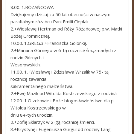
8.00. 1.RÓŻAŃCOWA.
Dziękujemy dzisiaj za 50 lat obecności w naszym
parafialnym różańcu Pani Emilii Cieplak.
2.+Wiesławę Hertman od Róży Różańcowej p.w. Matki
Bożej Gromnicznej.
10.00. 1.GREG.3.+Franciszka Golonkę.
2.+Mariana Górnego w 6-tą rocznicę śm.,zmarłych z
rodzin Górnych i
Wesołowskich.
11.00. 1.+Wiesławę i Zdzisława Wrzalik w 75- tą
rocznicę zawarcia
sakramentalnego małżeństwa.
2.+Ewę Mazik od Witolda Kostrzewskiego z rodziną.
12.00. 1.O zdrowie i Boże błogosławieństwo dla p.
Witolda Kostrzewskiego w
dniu 84-tych urodzin.
2.+Zofię Sklarzyk w 2-gą rocznicę śmierci.
3.+Krystynę i Eugeniusza Gurgul od rodziny Lang.