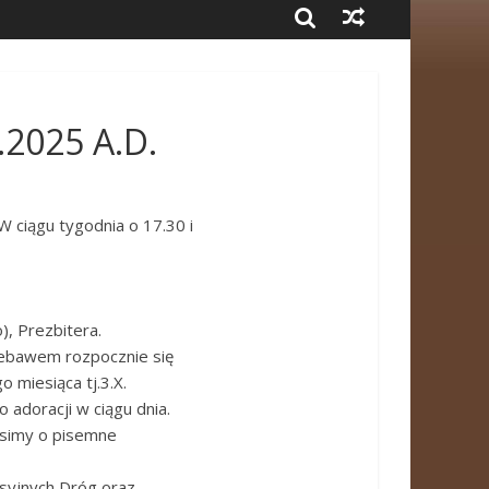
2025 A.D.
 W ciągu tygodnia o 17.30 i
), Prezbitera.
iebawem rozpocznie się
 miesiąca tj.3.X.
 adoracji w ciągu dnia.
rosimy o pisemne
Misyjnych Dróg oraz