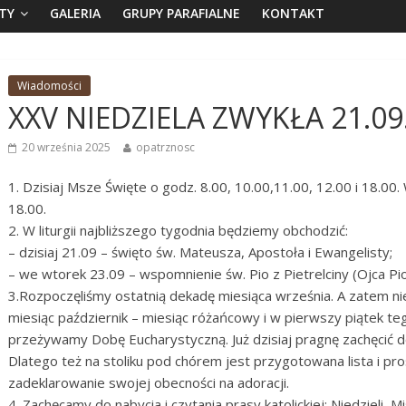
TY
GALERIA
GRUPY PARAFIALNE
KONTAKT
Wiadomości
XXV NIEDZIELA ZWYKŁA 21.09.
20 września 2025
opatrznosc
1. Dzisiaj Msze Święte o godz. 8.00, 10.00,11.00, 12.00 i 18.00.
18.00.
2. W liturgii najbliższego tygodnia będziemy obchodzić:
– dzisiaj 21.09 – święto św. Mateusza, Apostoła i Ewangelisty;
– we wtorek 23.09 – wspomnienie św. Pio z Pietrelciny (Ojca Pio
3.Rozpoczęliśmy ostatnią dekadę miesiąca września. A zatem n
miesiąc październik – miesiąc różańcowy i w pierwszy piątek tego
przeżywamy Dobę Eucharystyczną. Już dzisiaj pragnę zachęcić do
Dlatego też na stoliku pod chórem jest przygotowana lista i p
zadeklarowanie swojej obecności na adoracji.
4. Zachęcamy do nabycia i czytania prasy katolickiej: Niedzieli, 