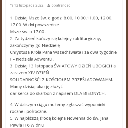
12 listopada 2022
opatrznosc
1. Dzisiaj Msze św. o godz. 8.00, 10.00,11.00, 12.00,
17.00. W dni powszednie
Msze św. o 17.00 .
2. Za tydzień kończy się kolejny rok liturgiczny,
zakończymy go Niedzielę
Chrystusa Króla Pana Wszechświata i za dwa tygodnie
I – niedziela Adwentu .
3. Dzisiaj 13 listopada ŚWIATOWY DZIEŃ UBOGICH a
zarazem XIV DZIEŃ
SOLIDARNOŚĆI Z KOŚCIOŁEM PRZEŚLADOWANYM.
Mamy dzisiaj okazję złożyć
dar serca do skarbon z napisem DLA BIEDNYCH.
4. W dalszym ciągu możemy zgłaszać wypominki
roczne i półroczne.
5. W najbliższą środę kolejna Nowenna do św. Jana
Pawła II 6.W dniu