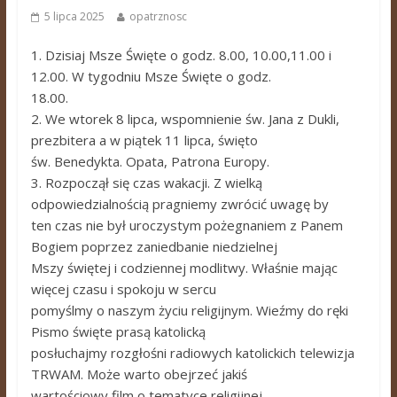
5 lipca 2025
opatrznosc
1. Dzisiaj Msze Święte o godz. 8.00, 10.00,11.00 i
12.00. W tygodniu Msze Święte o godz.
18.00.
2. We wtorek 8 lipca, wspomnienie św. Jana z Dukli,
prezbitera a w piątek 11 lipca, święto
św. Benedykta. Opata, Patrona Europy.
3. Rozpoczął się czas wakacji. Z wielką
odpowiedzialnością pragniemy zwrócić uwagę by
ten czas nie był uroczystym pożegnaniem z Panem
Bogiem poprzez zaniedbanie niedzielnej
Mszy świętej i codziennej modlitwy. Właśnie mając
więcej czasu i spokoju w sercu
pomyślmy o naszym życiu religijnym. Wieźmy do ręki
Pismo święte prasą katolicką
posłuchajmy rozgłośni radiowych katolickich telewizja
TRWAM. Może warto obejrzeć jakiś
wartościowy film o tematyce religijnej.