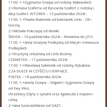
17.00. 1.+Zygmunta Ociepę od rodziny Malewskich.
2.+Romana Szaferta od Ryszarda Szafert z rodziną i
Alicji Szafert. WTOREK – 15 października 2024r.
17.00. 1.+Pawła Walentek od koleżanek córki – Oli i
Doroty.
2.+Michała Pokrzepę od Moniki.
ŚRODA – 16 października 2024r.- Nowenna do J.P.II.
17.00. 1.+Annę Grażynę Podlejską od Maryli i Ireneusza
Podlejskich.
2.+Krystynę Urbańską od córki Bożeny.
CZWARTEK – 17 października 2024r.
17.00. 1.+Wiesławę Sukiennik od rodziny Rybaków.
2.ZA DUSZE W CZYŚĆCU CIERPIĄCE.
PIĄTEK – 18 października 2024r.
17.00. 1.+Anetę Ociepa – Stępień i Zygmunta Ociepę
od Ewy Kłos,
chrześnicy Edyty z synami oraz Agnieszki z mężem i
córką.
2.+Jana Synoradzkiego od OAZY.