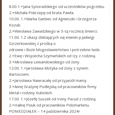
8.00 1.+Jana Synoradzkiego od uczestników pogrzebu.
2.+Michała Pokrzepę od brata Pawła.
10.00. 1.+Marka Garbiec od Agnieszki i Grzegorza
Kozub.
2.+Wiesława Zawadzkiego w 5-tą rocznicę śmierci.
11.00. 1.Z okazji zbliżających się imienin p.Jadwigi
Szczerkowskiej z prośbą o
zdrowie i Boże błogosławieństwo i potrzebne łaski.
2.+Ewę i Wojciecha Szymańskich od Izy z rodziną.
3.+Mirosława Lewandowskiego od żony.
12.00. 1.+Jarosława Motyka od żony z synem
Bartoszem.
2.+Jarosława Nawracałę od przyjaciół mamy.
3.+Annę Grażynę Podlejską od pracowników firmy
Metal i rodziny Kubickich.
17.00. 1.+Józefę Suszek od Ireny Pacud z rodziną.
2.+Halinę Psiuk od pracowników Polomarketu.
PONIEDZIAŁEK – 14 października 2024r