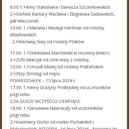
8.00 1.+Anny Stanisława i Dariusza Szczerkowskich.
2.+Stefanii Barbary Wacława i Zbigniewa Sadowskich,
Julii Wieczorek.
10.00. 1.+Mariana i Macieja Hertman od rodziny
Wlazłowskich.
. 2.+Wacławy Siwy od rodziny Ptaków.
11.00. 1.+Stanisława Marchewki w rocznicę śmierci.
2.+Zofii Sklarzyk od córki Anny z rodziną.
12.00. 1.+Urszuli Madej od rodziny Politańskich.
2.+Elizy Zimoląg od męża.
PONIEDZIAŁEK – 15 lipca 2024 r.
17.30. 1.+Anny Grażyny Podlejskiej od uczestników
pogrzebu.
2.ZA DUSZE WCZYŚĆCU CIERPIĄCE.
18.00. 1.+Jarosława Nawracały od uczestników
pogrzebu.
2.+Kazimiery Gorko od rodzin Puchalskich i
Malczewskich. WTOREK -16 lipca 2024r.- Nowenna do