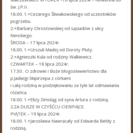
św. J.P.II.
18.00. 1.+Cezarego Śliwakowskiego od uczestników
pogrzebu.
2.+Barbary Chrostowskiej od sąsiadów z ulicy
Nenckiego.
ŚRODA – 17 lipca 2024r.
18.00. 1.+Urszuli Madej od Doroty Pluty.
2.+Agnieszki Kula od rodziny Walkiewicz.
CZWARTEK – 18 lipca 2024r.
17.30 . O zdrowie i Boże błogosławieństwo dla
p.Jadwigi Skipirzepa z córkami
i całą rodziną w podziękowaniu za tyle lat odmawiania
różańca.
18.00. 1.+Elizy Zimoląg od syna Artura z rodziną.
2.ZA DUSZE W CZYŚĆCU CIERPIĄCE.
PIĄTEK – 19 lipca 2024r.
18.00. 1.+Jarosława Nawracały od Edwarda Bełdy z
rodziną.