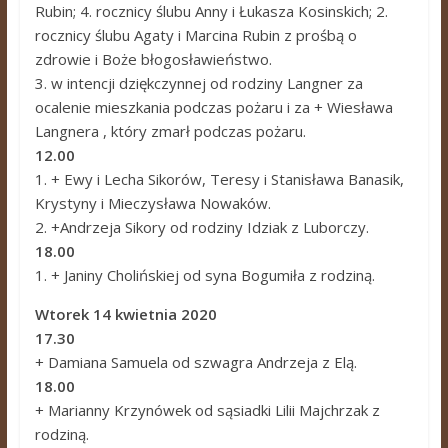
Rubin; 4. rocznicy ślubu Anny i Łukasza Kosinskich; 2.
rocznicy ślubu Agaty i Marcina Rubin z prośbą o
zdrowie i Boże błogosławieństwo.
3. w intencji dziękczynnej od rodziny Langner za
ocalenie mieszkania podczas pożaru i za + Wiesława
Langnera , który zmarł podczas pożaru.
12.00
1. + Ewy i Lecha Sikorów, Teresy i Stanisława Banasik,
Krystyny i Mieczysława Nowaków.
2. +Andrzeja Sikory od rodziny Idziak z Luborczy.
18.00
1. + Janiny Cholińskiej od syna Bogumiła z rodziną.
Wtorek 14 kwietnia 2020
17.30
+ Damiana Samuela od szwagra Andrzeja z Elą.
18.00
+ Marianny Krzynówek od sąsiadki Lilii Majchrzak z
rodziną.